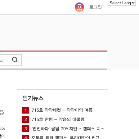
로그인
Powered by
인기뉴스
1
715호 곽곽네컷 - 곽곽이의 여름
2
715호 만평 - 악습의 대물림
or
3
‘안전하다’ 응답 79%지만… 캠퍼스 치안 공백 여전해
담에
4
모두를 위한 캠퍼스, 우리대학의 접근성을 묻다