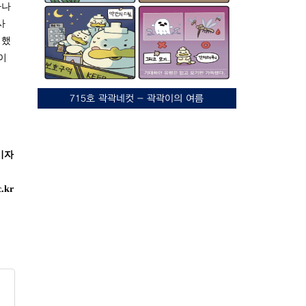
하나
사
명했
이
715호 곽곽네컷 - 곽곽이의 여름
기자
c.kr