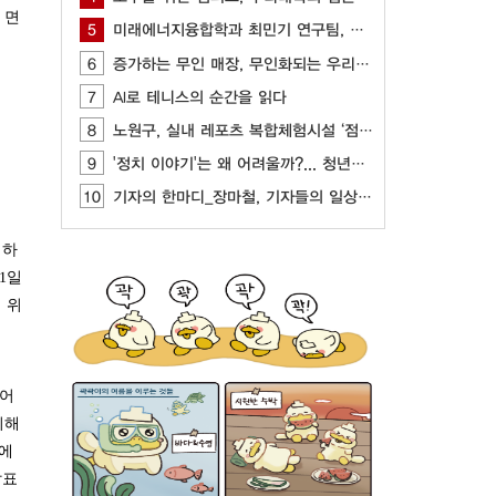
 면
5
미래에너지융합학과 최민기 연구팀, AI, CFD 기반 최적화 기술 개발
6
증가하는 무인 매장, 무인화되는 우리 사회
7
AI로 테니스의 순간을 읽다
8
노원구, 실내 레포츠 복합체험시설 ‘점프’ 개관
9
'정치 이야기'는 왜 어려울까?... 청년들이 느끼는 정치 표현의 부담
10
기자의 한마디_장마철, 기자들의 일상은?
 하
1일
 위
영어
위해
동에
발표