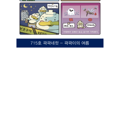
715호 곽곽네컷 - 곽곽이의 여름