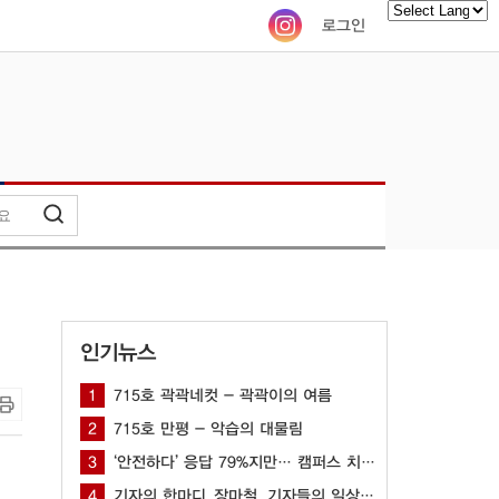
로그인
Powered by
인기뉴스
1
715호 곽곽네컷 - 곽곽이의 여름
2
715호 만평 - 악습의 대물림
3
‘안전하다’ 응답 79%지만… 캠퍼스 치안 공백 여전해
4
기자의 한마디_장마철, 기자들의 일상은?