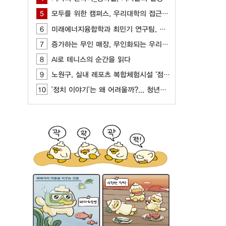
5
모두를 위한 캠퍼스, 우리대학의 접근성을 묻다
6
미래에너지융합학과 최민기 연구팀, AI, CFD 기반 최적화 기술 개발
7
증가하는 무인 매장, 무인화되는 우리 사회
8
AI로 테니스의 순간을 읽다
9
노원구, 실내 레포츠 복합체험시설 ‘점프’ 개관
10
'정치 이야기'는 왜 어려울까?... 청년들이 느끼는 정치 표현의 부담