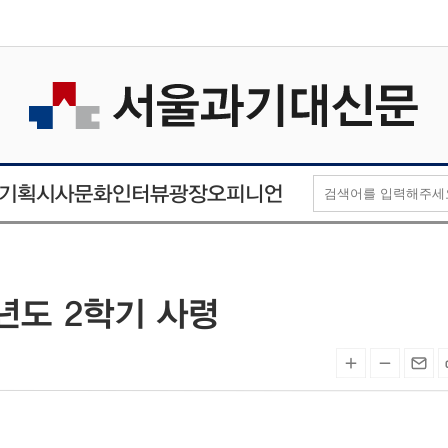
오피니언
인터뷰
기획
시사
문화
광장
년도 2학기 사령