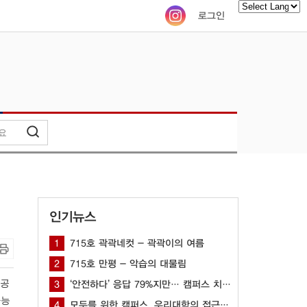
로그인
Powered by
인기뉴스
1
715호 곽곽네컷 - 곽곽이의 여름
2
715호 만평 - 악습의 대물림
습공
3
‘안전하다’ 응답 79%지만… 캠퍼스 치안 공백 여전해
가능
4
모두를 위한 캠퍼스, 우리대학의 접근성을 묻다