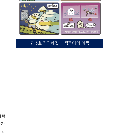
715호 곽곽네컷 - 곽곽이의 여름
대학
아가
자리