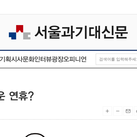
오피니언
인터뷰
기획
시사
문화
광장
운 연휴?