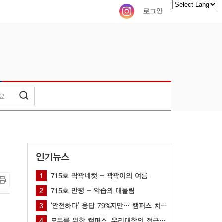
로그인
Powered by
인기뉴스
1
715호 곽곽네컷 - 곽곽이의 여름
2
715호 만평 - 악습의 대물림
3
‘안전하다’ 응답 79%지만… 캠퍼스 치안 공백 여전해
4
모두를 위한 캠퍼스, 우리대학의 접근성을 묻다