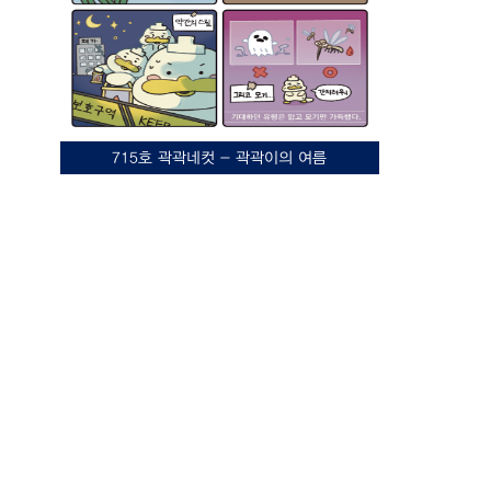
715호 곽곽네컷 - 곽곽이의 여름