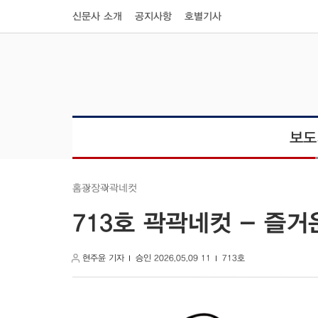
신문사 소개
공지사항
호별기사
보도
곽곽네컷
광장
홈
713호 곽곽네컷 - 즐거
현주윤 기자
승인 2026.05.09 11
713호