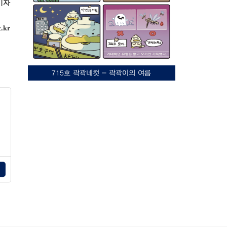
기자
c.kr
715호 곽곽네컷 - 곽곽이의 여름