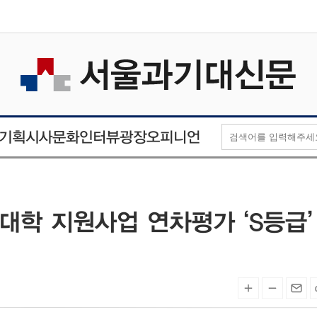
오피니언
인터뷰
기획
시사
문화
광장
대학 지원사업 연차평가 ‘S등급’