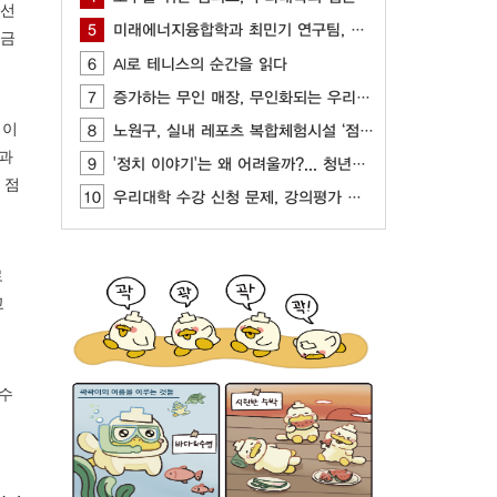
 선
5
미래에너지융합학과 최민기 연구팀, AI, CFD 기반 최적화 기술 개발
 금
6
AI로 테니스의 순간을 읽다
7
증가하는 무인 매장, 무인화되는 우리 사회
업이
8
노원구, 실내 레포츠 복합체험시설 ‘점프’ 개관
적과
9
'정치 이야기'는 왜 어려울까?... 청년들이 느끼는 정치 표현의 부담
 점
10
우리대학 수강 신청 문제, 강의평가 제도를 통해 개선
로
교
 수