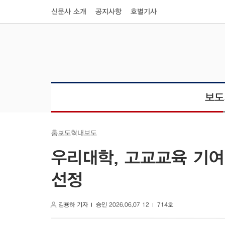
신문사 소개
공지사항
호별기사
보도
학내보도
보도
홈
우리대학, 고교교육 기여
선정
김용하 기자
승인 2026.06.07 12
714호