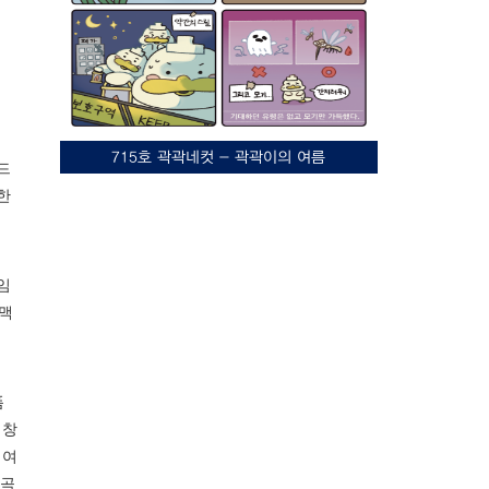
715호 곽곽네컷 - 곽곽이의 여름
드
한
임
일맥
폼
 창
 여
왜곡