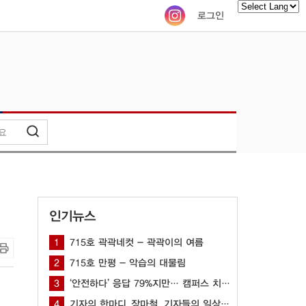
로그인
Powered by
인기뉴스
1
715호 곽곽네컷 - 곽곽이의 여름
2
715호 만평 - 악습의 대물림
3
‘안전하다’ 응답 79%지만… 캠퍼스 치안 공백 여전해
4
기자의 한마디_장마철, 기자들의 일상은?