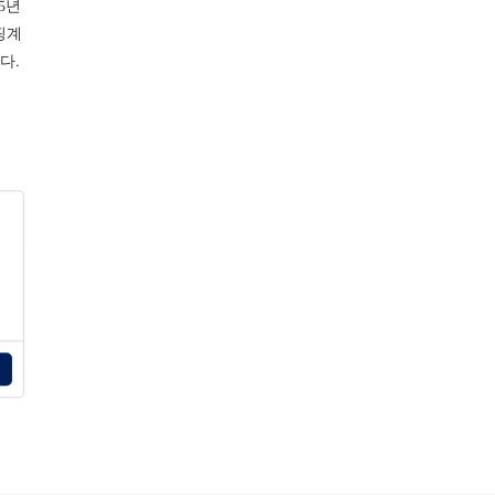
5년
핑계
다.