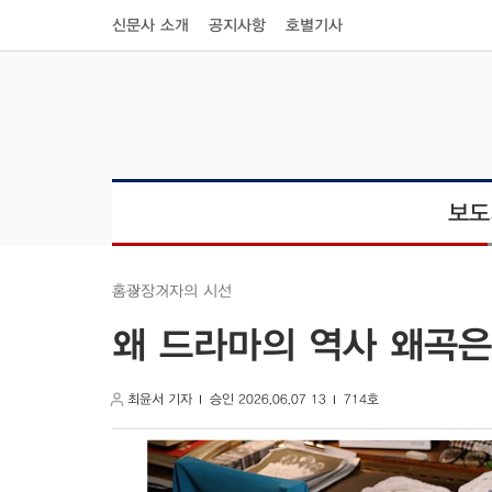
신문사 소개
공지사항
호별기사
보도
기자의 시선
광장
홈
왜 드라마의 역사 왜곡은
최윤서 기자
승인 2026.06.07 13
714호