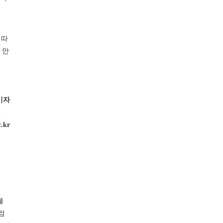
 따
 안
기자
c.kr
불
검