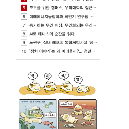
5
모두를 위한 캠퍼스, 우리대학의 접근성을 묻다
6
미래에너지융합학과 최민기 연구팀, AI, CFD 기반 최적화 기술 개발
7
증가하는 무인 매장, 무인화되는 우리 사회
8
AI로 테니스의 순간을 읽다
9
노원구, 실내 레포츠 복합체험시설 ‘점프’ 개관
10
'정치 이야기'는 왜 어려울까?... 청년들이 느끼는 정치 표현의 부담