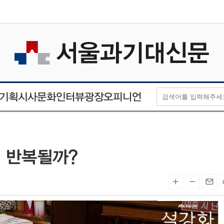
오피니언
인터뷰
기획
시사
문화
광장
 반복될까?