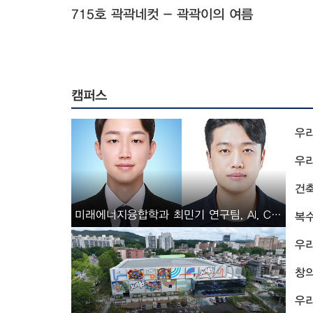
715호 곽곽네컷 - 곽곽이의 여름
캠퍼스
우리
우리
건축
미래에너지융합학과 최민기 연구팀, AI, CFD 기반 최적화 기술 개발
복수
우리
창의
우리