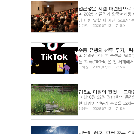
접근성은 시설 마련만으로
▲ 2025 가을학기 한국어과정 수료식에
에 대해 말할 때 계단, 오르막
이다정
2026.07.13
715호
갖추는 것만으로는 완성되지 않
말할 수 있을까...
숏폼 유행의 선두 주자, ‘틱
▲ 온라인 콘텐츠 플랫폼 ‘틱톡’(출처=틱톡 공식 홈페이지)
폼 ‘틱톡(TikTok)’은 전 세
이혜원
2026.07.13
715호
중심으로 성장한 틱톡은 기존 영
715호 이달의 한컷 - 그
지난 6월 22일(월) 1학기 
한 바람이 연못가 수풀을 스치는
정혜원
2026.07.13
715호
혜원 기자 hyewon5617@seoult
서늘한 한국, 펄펄 끓는 유