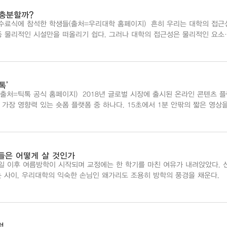
 충분할까?
 참석한 학생들(출처=우리대학 홈페이지) 흔히 우리는 대학의 접근성
 등 물리적인 시설만을 떠올리기 쉽다. 그러나 대학의 접근성은 물리적인 요소
는다. 그렇다면 어떤 것이 동반돼야 비로소 대학의 접근성이 잘 갖춰져 있다
톡’
 2018년 글로벌 시장에 출시된 온라인 콘텐츠 플랫
계에서 가장 영향력 있는 숏폼 플랫폼 중 하나다. 15초에서 1분 안팎의 짧은 영상
상 플랫폼과 차별화된 콘텐츠 소...
대들은 어떻게 살 것인가
종강일 이후 여름방학이 시작되며 교정에는 한 학기를 마친 여유가 내려앉았다. 
 사이, 우리대학의 익숙한 손님인 왜가리도 조용히 방학의 풍경을 채운다. 정
ech.ac.kr
럽