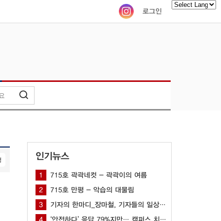
로그인
Powered by
인기뉴스
형
1
715호 곽곽네컷 - 곽곽이의 여름
2
715호 만평 - 악습의 대물림
3
기자의 한마디_장마철, 기자들의 일상은?
4
‘안전하다’ 응답 79%지만… 캠퍼스 치안 공백 여전해