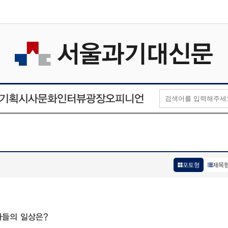
오피니언
인터뷰
기획
시사
문화
광장
포토형
제목
자들의 일상은?