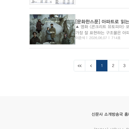
[문화한스푼] 아파트로 읽는
▲ 영화 <콘크리트 유토피아> 포스터 중동 국가들이 초고층 빌딩으로 근대화를 상징해 왔다면
가장 잘 표현하는 구조물은 아파
이준석
2026.06.07
714호
국 사회의 계급과 부동산 문제를 
1
2
3
방송국 홈
신문사 소개