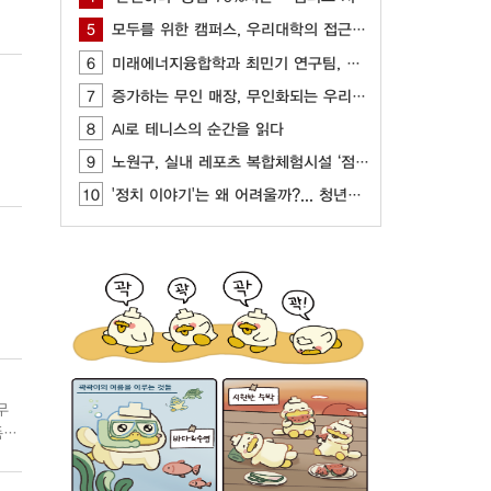
5
모두를 위한 캠퍼스, 우리대학의 접근성을 묻다
6
미래에너지융합학과 최민기 연구팀, AI, CFD 기반 최적화 기술 개발
7
증가하는 무인 매장, 무인화되는 우리 사회
8
AI로 테니스의 순간을 읽다
9
노원구, 실내 레포츠 복합체험시설 ‘점프’ 개관
10
'정치 이야기'는 왜 어려울까?... 청년들이 느끼는 정치 표현의 부담