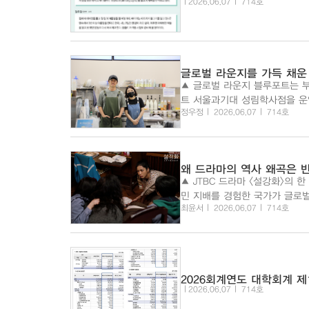
2026.06.07
714호
글로벌 라운지를 가득 채운
▲ 글로벌 라운지 블루포트는 부부가 함께 운영하고 있다. Q
트 서울과기대 성림학사점을 운영하고 있는 조영훈
정우정
2026.06.07
714호
왜 드라마의 역사 왜곡은 
▲ JTBC 드라마 <설강화>의 한 장면(출처=JTBC) 한국 대중문화는 
민 지배를 경험한 국가가 글로벌
최윤서
2026.06.07
714호
도 아닌 이 독특한 위치를 어떻
2026회계연도 대학회계 
2026.06.07
714호