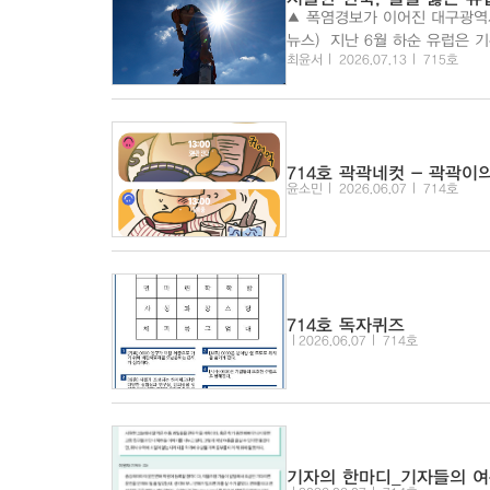
▲ 폭염경보가 이어진 대구광역
뉴스) 지난 6월 하순 유럽은 기록적인 폭염에 휩싸였다. 프랑스, 독일, 벨기에 등에서 6월 최고기온 기록이 잇
최윤서
2026.07.13
715호
달아 경신됐고, 세계보건기구(WH
었...
714호 곽곽네컷 - 곽곽이
윤소민
2026.06.07
714호
714호 독자퀴즈
2026.06.07
714호
기자의 한마디_기자들의 