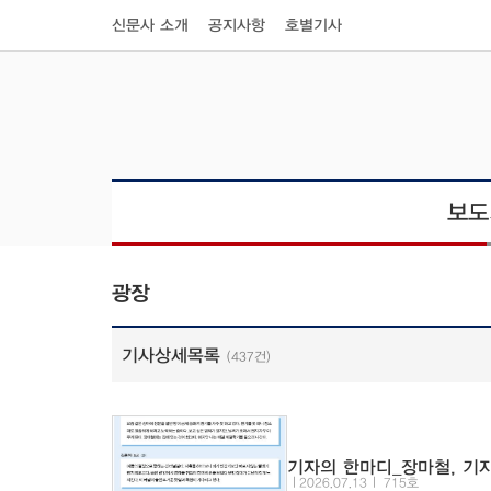
신문사 소개
공지사항
호별기사
보도
광장
기사상세목록
(437건)
기자의 한마디_장마철, 기
2026.07.13
715호