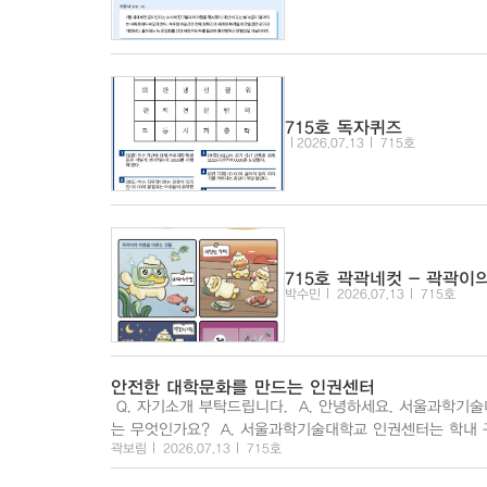
715호 독자퀴즈
2026.07.13
715호
715호 곽곽네컷 - 곽곽이
박수민
2026.07.13
715호
안전한 대학문화를 만드는 인권센터
Q. 자기소개 부탁드립니다. A. 안녕하세요. 서울과학기술대학교 인권센터 팀장 강미희입니다. Q. 인권센터는 어떤 곳이고, 주요 업무
는 무엇인가요? A. 서울과학기술대학교 인권센터는 학내 구성원들의 인권을 보호하고 증진하기 위해 설립된 기구입니다. 성희롱·성폭력
곽보림
2026.07.13
715호
을 포함해 ...