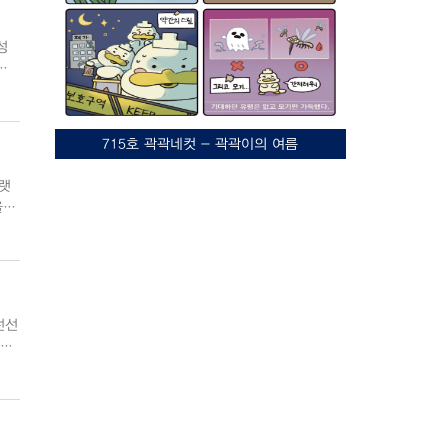
를
고
715호 곽곽네컷 - 곽곽이의 여름
을
선선