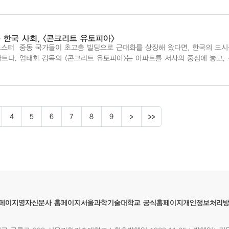
 한국 사회, <콘크리트 유토피아>
, 한국의 도시를
트다. 엄태화 감독의 〈콘크리트 유토피아〉는 아파트를 서사의 중심에 놓고, 
풀어낸 작품이다. 이병헌, 박서준, 박보영이 주연을 맡았고, 384만명의 관객.
4
5
6
7
8
9
서울과학기술대학교 공식홈페이지
영자신문사 홈페이지
개인정보처리
페이지