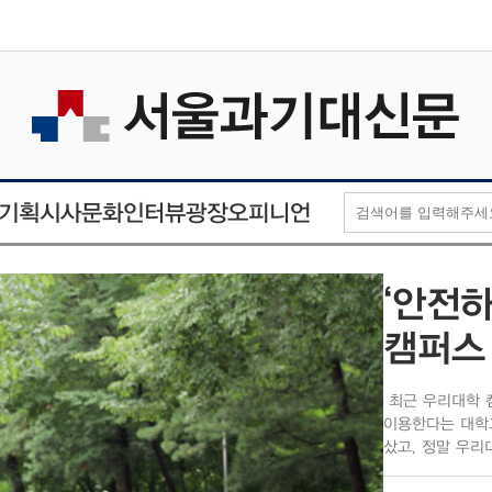
오피니언
인터뷰
기획
시사
문화
광장
‘안전하
캠퍼스
최근 우리대학 
이용한다는 대학
샀고, 정말 우리
서는 현재 우리