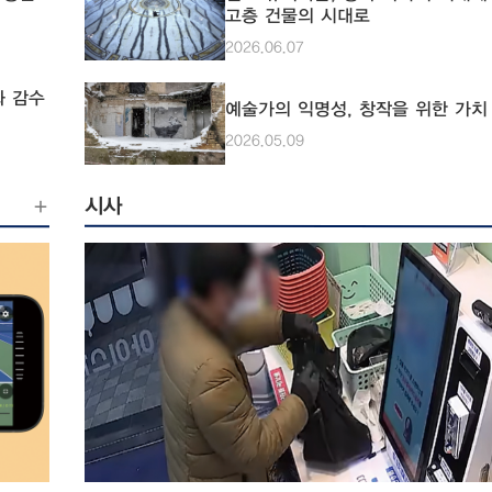
치를 찾아내 설치
휠체어를
식이 숏폼 중심으로 재편되고 있다. 리그와 협회는 이러한 흐
고층 건물의 시대로
자인으로 설계돼야 합니다. Q. 서울
캠퍼스
맞춰 콘텐츠 전략을 재편하고, 나아가 경기 규칙 자체를 바꾸는
범죄 예방 장치나 설비는
2026.06.07
 편의시
식으로 응답하기 시작했다. 짧게 보는 팬들이 늘고 있다 팬들
캠퍼스는 큰 산을
 살펴
의 소비 방식 변화는 모든 스포츠에 해당한다. 스포츠 트렌드 
니다. 보행로의 
와 감수
서를 발간하는 딜로이트가 2025년 발표한 글로벌 스포츠 산업
예술가의 익명성, 창작을 위한 가치
등의 도입을 시도해 보면
 ‘장애
고서에 따르면 10~30대 팬의 90% 이상이 소셜 미디어를 통해
수는 대부분 학교
2026.05.09
한 특수
기 클립과 하이라이트를 소비한다고 응답했다. 이는 스포츠 콘
말했다. 제도적인
 역시
소비 방식이 풀타임 중계에서 짧은 영상 콘텐츠로 변화하고 있
조사 부족을 언급했다. 특히 앞으로 캠퍼스의 범죄
△점자블
을 시사한다. 경기 전체보다 결정적인 장면 하나가 담긴 클립을
시사
시키기 위해선 시
는 것이다. 팬들이 틱톡과 유튜브 쇼츠로 향하면서 스포츠 콘
매우 중요하다고 말했다. 정우정 기자 wjddnwj
한 기본
의 무게중심도 그쪽으로 이동하고 있다. 우리대학 박세혁 스포츠
r 홍준표 수습기자 ja
적으로
과학과 교수는 “스포츠를 통해 감독의 지략이나 선수들의 심리
항을 확
태까지 전체적인 서사를 읽으면 좋다는 걸 알면서도, 실질적으
있다”고
지루해서 다 못 보는 게 현실”이라며 “시간도 많이 걸리고 소비
턴 자체가 그렇게 빠르게 변했다”고 말했다. 그는 이를 사회 전
이용하는
의 흐름과 연결 지어 설명했다. 박 교수는 “미디어가 발달하면
이가 있
사람들의 행동이 변하듯이, 스포츠 소비 방식도 그 흐름 속에서
께 변하고 있는 것”이라며 “특히 젊은 세대일수록 빠른 것을 
할 때는
기 때문에 이 트렌드는 앞으로도 계속될 것”이라고 전망했다. 
움을 토
그와 구단이 직접 숏폼을 만든다 스포츠 구단들도 팬들의 변화
로 상상
를 받아들였다. 한국프로축구연맹은 2018년부터 틱톡과 파트