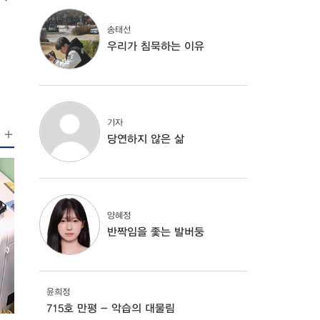
해야 하고 사람들이 잘 인식할 수 있게 눈에 띄는 디
또한 문이 무거운 경우에는 불편을 겪을 수
름에
과학기술대학교에 도입하기 좋은
있다. 사실상 자동문이 아닌 문은 편히 이용
 방
송태선
 무엇이 있을까요? A. 서울과학기술대학교
하기 어려운 것이다. 현재 우리대학에서 자
 끼지 않아 평지로 구성돼 있다는 장점을 가지고 있습
우리가 침묵하는 이유
동문이 설치된 건물은 △어의관 △100주년
보고
폭이 넓은 편이기에 캠퍼스를 돌며 감시하는 방범 로봇
기념관 △아름관 △청운관 북관까지 총 4곳
 보
 좋을 것 같습니다. 인터뷰를 마치며 강 교
이다. 그 외 대부분의 건물은 수동 여닫이문
 경
의 캠퍼스가 아직 범죄 예방 측면에 많이 부족하다고
을 사용하고 있어 목발이나 휠체어를 이용
텐츠
 측면에서는 범죄 발생 건수 및 범죄 불안감에 대한
하는 구성원에게는 출입 자체가 부담이 될
음
 예방 효과를 향상
수 있다. 모두를 위한 접근성 개선 방안
기자
 찾
간의 경과에 따라 지속적인 유지 관리와 효과 분석이
장애학생지원센터 담당자는 접근성이 단순
당연하지 않은 삶
텐츠
d03@seoultech.ac.k
히 편의시설을 설치하는 문제에 그쳐서는
sonalice06@seoultech.ac.kr
안 된다고 설명했다. 그는 “건물별 접근성
 상
의 편차를 줄이고 시설 개선 과정에서 장애
로는
학생들의 실제 이용 경험을 적극 반영하는
 패
것이 앞으로도 지속적으로 보완해야 할 과
양혜정
반
제”라고 말했다. 다만 현실적인 어려움도
반짝임을 좇는 발버둥
서
존재한다. 담당자는 “기존 건물은 구조나
 함
공간 활용의 제약으로 원하는 형태의 시설
원하
을 설치하기 어려운 경우가 있으며, 시설 개
리
선은 예산 확보와 여러 부서 간 협의가 함
윤희정
께 이뤄져야 하는 만큼 충분한 검토가 필요
715호 만평 - 악습의 대물림
너십
하다”고 설명했다. 이어 “무엇보다 중요한