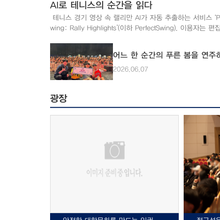
관과 창학관 사이의 계단을 꼽으며 “건물 사이를 이동할 때
AI로 테니스의 순간을 읽다
단을 이용하지 않으면 다른 오르막길로 돌아가야 해 시간도
테니스 경기 영상 속 랠리만 AI가 자동 추출하는 서비스 ‘Per
걸리고 체력적으로도 부담이 컸다”고 설명했다. 실제로 직접 창학
wing: Rally Highlights’(이하 PerfectSwing). 이용자는 
관 정문에서 상상관 정문까지 계단을 이용하는 경우와 우
경기의 핵심 장면을 빠르게 복기하고 공유할 수 있다. 정영
경우의 이동 시간을 측정한 결과, 계단을 이용했을 때는 약 
드원 대표(컴공·20)는 학생 개발자로 출발해 서비스를 
우회했을 때는 약 8분이 소요돼 약 5분의 시간 차이가 나타
어느 한 순간의 푸른 봄을 연주
창업으로 확장했다. 소프트웨어 마에스트로 참여와 시장 조
계단 이용이 어려운 캠퍼스 구성원은 이동을 위해 더 긴 동
치며 서비스 방향을 구체화했고, 우리대학 공간과 장비를 
2026.06.07
택해야 하는 셈이다. 또한 청운관과 테크노파크 등 언덕 위
AI 성능을 높였다. 수차례의 실패와 방향 전환 끝에 사용자
한 건물의 경우 다른 건물들과 통하는 많은 경로가 계단 혹
는 가치를 찾아낸 그는 현재 AI 기술과 서비스를 고도화하고
막길로 이어져 있어 마찬가지로 이동에 어려움이 있을 수 
광장
이번 인터뷰에서 PerfectSwing의 개발 과정과 학생 창업
접근의 어려움은 야외 공간에만 국한되지 않았다. 한 씨는
험을 들어봤다. Q. 자기소개와 함께 PerfectSwing을 소개해주세
분 건물의 문이 수동 여닫이문으로 돼 있어 목발을 짚은 
요. A. 안녕하세요. 주식회사 바운드원의 대표를 맡고 있는 서울
는 문을 여는 것이 쉽지 않았다”고 말했다. 목발 이용자뿐만 아니
과기대 컴퓨터공학과 20학번 정영훈입니다. 현재는 1인 개
라 휠체어 이용자 역시 수동 여닫이문은 혼자 이용하기 쉽지
로 회사를 운영하며 기획, 고객 미팅, 투자 유치, 앱 디자인
당겨서 여는 문은 출입 자체가 어렵고, 밀어서 여는 문 또
발, AI 개발, 마케팅 등 서비스 전반을 직접 맡고 있습니다. Pe
무거운 경우에는 불편을 겪을 수 있다. 사실상 자동문이 아
Swing은 AI가 테니스 경기 영상에서 랠리 장면만 자동으
편히 이용하기 어려운 것이다. 현재 우리대학에서 자동문이 설치
는 모바일 애플리케이션입니다. 사용자는 공 줍기나 코트 
된 건물은 △어의관 △100주년기념관 △아름관 △청운관 
같은 장면을 직접 편집하지 않아도 됩니다. 하이라이트를 
지 총 4곳이다. 그 외 대부분의 건물은 수동 여닫이문을 
공유할 수 있고, 핵심 장면만 저장해 저장 공간 부담도 줄일
있어 목발이나 휠체어를 이용하는 구성원에게는 출입 자체
습니다. Q. 서비스를 개발하게 된 계기는 무엇인가요? A. 서비
이 될 수 있다. 모두를 위한 접근성 개선 방안 장애학생지원
스는 2025년 소프트웨어 마에스트로 과정에서 시작됐습니다
센터 담당자는 접근성이 단순히 편의시설을 설치하는 문제