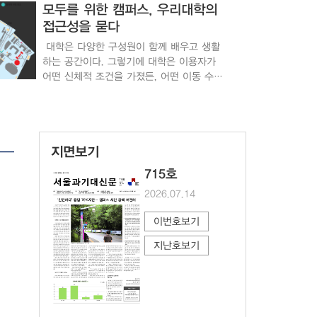
 한다. 치안에 대한 학생들의 생각
모두를 위한 캠퍼스, 우리대학의
해 우리대학 학생들은 어떻게 생각하는지 설문조사를
접근성을 묻다
 4개의 항목으로 진행했으며 △매우 안전 △안전 △위
로 구성했다. 총 122명이 참여했고 매우 안전 45표,
대학은 다양한 구성원이 함께 배우고 생활
 8표, 매우 위험 17표로 안전하다는 의견이 79%로 대
하는 공간이다. 그렇기에 대학은 이용자가
어떤 신체적 조건을 가졌든, 어떤 이동 수단
대답한 허빈 씨(기계ㆍ26)는 “밤낮으로 어의규찰대 및
을 이용하든 편히 오갈 수 있는 환경을 갖
찰을 하는 사람들이 있기에 어느 정도의 치안은 유지되
춰야 한다. 그러나 다치거나 이동에 제약이
다. 다만 조명이 부족하거나 인적이 드문 지역도 있어
생기는 순간, 평소에는 의식하지 못했던 문
 못할 것 같다”고 말했다. A씨(환경·24) 또한 우리
하나, 계단 하나가 큰 장벽이 되기도 한다.
치안은 안전하다고 응답했지만 “건물에 외부인도 쉽게
지면보기
목발을 짚거나 휠체어를 타고 건물 사이를
 누군가 마음먹고 범죄를 일으킨다면 충분히 가능할 것
이동해야 하는 상황에서 과연 우리대학 캠
715호
 꼬집었다. 캠퍼스 내에서 숙식을 해결하
퍼스는 모두가 이용하기 편한 공간일까. 이
치안에 대해 입을 열었다. 우리대학 기숙사를 이용했던
2026.07.14
에 본지는 장애 학생 편의시설 현황과 실제
는 “기숙사 출입 관리가 그렇게 엄격하지 않았다. 특히
이용자의 경험을 통해 우리대학의 접근성을
이번호보기
내부로 이어지는 문이 자주 열려 있어 출입 통제가 미
살펴봤다. 우리대학의 장애학생 편의시설
시 상황을 회상했다. 우리대학 치안의 현주
현황 장애학생 편의시설은 ‘장애인·노인
지난호보기
·임산부 등의 편의증진 보장에 관한 법률’,
엠에스에서 대부분 캠퍼스 건물의 보안 및 순찰 등을 담
‘장애인차별금지 및 권리구제 등에 관한 법
스원에서 우리대학 CCTV 및 세콤과 같은 경비 장비 수
률’, ‘장애인 등에 대한 특수교육법’ 등을 근
비 및 치안은 현재 어떻게
거로 설치 및 운영된다. 이에 따라 우리대학
 알아보기 위해 상황실에서 근무하고 있는 구상문 사
역시 장애인 주차구역과 △경사로 △승강기