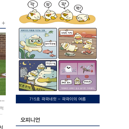
동하는 기계 경비의 개념을 가지지만 우리대학의 경우
지 않으면 다른 오르막길로 돌아가야 해 시
는 일반 경비 담당자가 부족해 상황실에서 직접 순찰
간도 오래 걸리고 체력적으로도 부담이 컸
다”고 설명했다. 실제로 직접 창학관 정문
양한 업무를 담당하고 있다. 특히 공사나 드라마 촬영
에서 상상관 정문까지 계단을 이용하는 경
붙어야 하다 보니 휴게시간도 제대로 보상받지 못하는
우와 우회하는 경우의 이동 시간을 측정한
CCTV 밑으로 우리대학 학생
결과, 계단을 이용했을 때는 약 3분, 우회했
 우리대
을 때는 약 8분이 소요돼 약 5분의 시간 차
 좋은 치안을 유지하기 위한 방안은 무엇이 있을까?
이가 나타났다. 계단 이용이 어려운 캠퍼스
게 대학교 소속으로 범죄예방대상 국무총리 표창을 수
구성원은 이동을 위해 더 긴 동선을 선택해
대 건축학과 교수에게 물어봤다. Q. 대학교 캠
야 하는 셈이다. 또한 청운관과 테크노파크
 유지를 위해 특히 신경을 써야 하는 부분은 무엇인가
등 언덕 위에 위치한 건물의 경우 다른 건
물들과 통하는 많은 경로가 계단 혹은 오르
으론 보행자 안전에 초점을 두는 범죄 예방 대책이 제
막길로 이어져 있어 마찬가지로 이동에 어
특히 심야 시간대 학생들의 이동을 대비하는 대책이 강
려움이 있을 수 있다. 접근의 어려움은 야
또한 기숙사의 경우 여러 명의 이용으로 인해 보안 시
외 공간에만 국한되지 않았다. 한 씨는 “대
발생하는 경우가 있습니다. 때문에 맞춤형 전략이 별
부분 건물의 문이 수동 여닫이문으로 돼 있
사를 통해
715호 곽곽네컷 - 곽곽이의 여름
어 목발을 짚은 상태에서는 문을 여는 것이
하이라이트만 봐요" 숏폼 시대에 맞춘 스포츠의 변화
 변화를 이루고 있습니다. 이 과정에서 범죄 예방을
쉽지 않았다”고 말했다. 목발 이용자뿐만
반적
이 있을까요? A. 새로운 건물이 계속해서
아니라 휠체어 이용자 역시 수동 여닫이문
이
사람들이 몰랐던 사각지대들이 많이 발생하게 될 것입
은 혼자 이용하기 쉽지 않다. 당겨서 여는
오피니언
츠에
죄 안전의 현실적인 대책은 CCTV이기에 효율적인 위
문은 출입 자체가 어렵고, 밀어서 여는 문
방
서