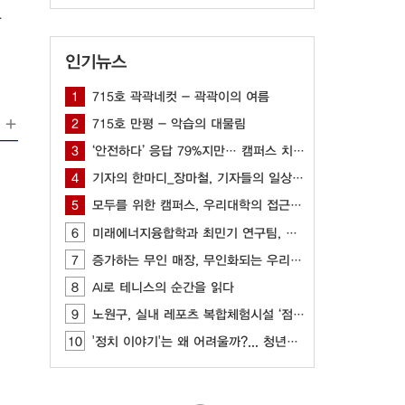
구 사원에 따르면 현재 우리대학은 각 직원당 4개에서
△장애인 화장실 △점자블록 등 기본적인
묻
당해 순찰을 진행한다. 경비 담당자가 상주하는 건물
편의시설을 갖추고 있다. 우리대학 장애학
 △중앙도서관 △체육관 △100주년기념관 4곳이며 나
생지원센터 담당자는 “장애 학생이 학내 시
인기뉴스
우리대학 치안 수준에 관한 질문
설을 이용하는 데 필요한 기본적인 환경은
가지 이유를 말하며 부정적인 반응을 보였다. 첫 번
비교적 잘 갖춰져 있다”며 이에 더불어 “지
1
715호 곽곽네컷 - 곽곽이의 여름
여러 경비업체가 들어와 있는 점이다. 현재 캠퍼스 건
속적으로 장애 학생의 의견을 수렴해 학교
2
715호 만평 - 악습의 대물림
당하는 (주)삼경 엠에스 말고도 기숙사에 2개의 경비
생활 중 경험하는 불편 사항을 확인하고, 필
에 1개의 경비업체가 별도로 고용돼 있는 상황이다.
요할 경우 관련 부서와 협의해 개선을 추진
3
‘안전하다’ 응답 79%지만… 캠퍼스 치안 공백 여전해
 문제가 발생하면 상황실로 연락하는 경우가 존재한
하고 있다”고 덧붙였다. 기준 충족만으로
4
기자의 한마디_장마철, 기자들의 일상은?
실은 기숙사에 일절 관여하지 않기 때문에 문제를 해결
는 부족한 접근성 그러나 편의시설이 설
 구 사원은 이러한 상황에 대해 “기숙사 관련 민원을 받
치돼 있다는 사실만으로 누구나 편리하게
5
모두를 위한 캠퍼스, 우리대학의 접근성을 묻다
럽다. 해결해 줄 수 있는 것이 아무것도 없기에 학생
캠퍼스를 이용하는 것은 아니다. 시설의 존
6
미래에너지융합학과 최민기 연구팀, AI, CFD 기반 최적화 기술 개발
로 돌려보낼 수밖에 없다”고 말했다. 특히 우리대학에
재 여부와 실제 이용 편의성에는 차이가 있
하는 시설은 상황실뿐이기에 퇴근 시간 이후 이러한 문
7
증가하는 무인 매장, 무인화되는 우리 사회
다. 지난 몇 개월 동안 목발을 이용해 캠퍼
 우리대학 캠퍼
스를 이동한 한민우 씨(전정·26)는 “오르
8
AI로 테니스의 순간을 읽다
울 대학 중 5번째로 크다. 게다가 학교로 들어올 수
막길이나 계단을 불가피하게 이용해야 할
9
노원구, 실내 레포츠 복합체험시설 ‘점프’ 개관
순찰하는 상황실 인원
때는 넘어질 위험도 감수해야 했다”며 캠퍼
야간 2명으로 운영된다. 이러한 인력 부족은 결국 무인
스 내부 이동의 어려움을 토로했다. 그는 캠
10
'정치 이야기'는 왜 어려울까?... 청년들이 느끼는 정치 표현의 부담
지고, 상상관이나 다빈치관처럼 상주 경비 인원 없이
퍼스 내에서 가장 이동하기 어려웠던 장소
건물은 사실상 외부인 침입을 막기 어렵다. 구 사원
로 상상관과 창학관 사이의 계단을 꼽으며
족에 대한 문제점도 언급했다. 기존 상황실은 외부에서
“건물 사이를 이동할 때 그 계단을 이용하