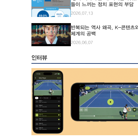
나, 계단 하나가 큰 장벽이 되기도 한다. 목발을 짚거나 
들이 느끼는 정치 표현의 부담
타고 건물 사이를 이동해야 하는 상황에서 과연 우리대학 
2026.07.13
는 모두가 이용하기 편한 공간일까. 이에 본지는 장애 학생
설 현황과 실제 이용자의 경험을 통해 우리대학의 접근성을
반복되는 역사 왜곡, K-콘텐츠
봤다. 우리대학의 장애학생 편의시설 현황 장애학생 편의시설
체계의 공백
은 ‘장애인·노인·임산부 등의 편의증진 보장에 관한 법률’,
인차별금지 및 권리구제 등에 관한 법률’, ‘장애인 등에 대
2026.06.07
교육법’ 등을 근거로 설치 및 운영된다. 이에 따라 우리대학
장애인 주차구역과 △경사로 △승강기 △장애인 화장실 
인터뷰
록 등 기본적인 편의시설을 갖추고 있다. 우리대학 장애학생지원
센터 담당자는 “장애 학생이 학내 시설을 이용하는 데 필요
적인 환경은 비교적 잘 갖춰져 있다”며 이에 더불어 “지속
장애 학생의 의견을 수렴해 학교생활 중 경험하는 불편 사
인하고, 필요할 경우 관련 부서와 협의해 개선을 추진하고 
덧붙였다. 기준 충족만으로는 부족한 접근성 그러나 편의시설
이 설치돼 있다는 사실만으로 누구나 편리하게 캠퍼스를 
것은 아니다. 시설의 존재 여부와 실제 이용 편의성에는 차
다. 지난 몇 개월 동안 목발을 이용해 캠퍼스를 이동한 한민우 씨
(전정·26)는 “오르막길이나 계단을 불가피하게 이용해야 
넘어질 위험도 감수해야 했다”며 캠퍼스 내부 이동의 어려
로했다. 그는 캠퍼스 내에서 가장 이동하기 어려웠던 장소