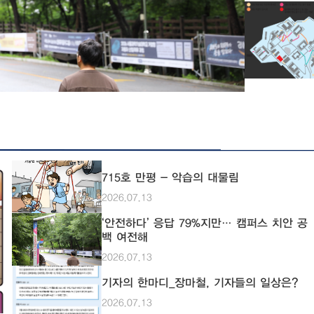
는지 알아보고 분석해 보고자
우선 치안에 대
진행해 봤다. 총
험 △매우 위험으
안전 52표, 위험
다수였다. 안전하다고 생각하는 학생들의 의견은 대부분 비슷했다.
‘안전하다’라고 
교통규제 등 순
는 편이라 생각한
매우 안전하다고는
대학 캠퍼스의 
들어갈 수 있어
715호 만평 - 악습의 대물림
같다”며 캠퍼스 관리 문제를
는 기숙사생도 
2026.07.13
B씨(컴공·25)
식당에서 기숙사 
‘안전하다’ 응답 79%지만… 캠퍼스 치안 공
흡할 때가 있었다”며 당
백 여전해
소 현재 우리대학 캠퍼스 건물의 경비는 외주 경비업체로 이뤄지고
2026.07.13
있다. (주)삼경
당하고 있고, 에
기자의 한마디_장마철, 기자들의 일상은?
리 및 관리 등을 담당한다. 우리대학의 경
2026.07.13
관리되고 있는지