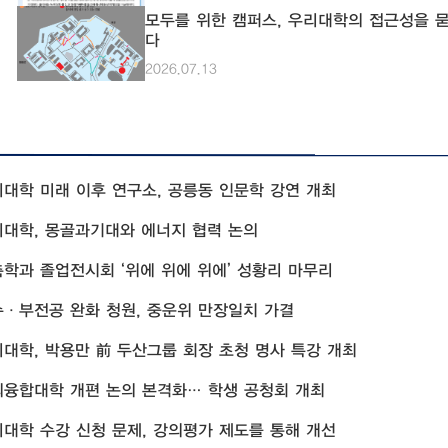
원을 만나봤다. 
모두를 위한 캠퍼스, 우리대학의 접근성을 
5개의 건물을 담
다
은 △별관도서관
2026.07.13
머지는 무인 경비로 운영된다. 현재 
에 구 사원은 몇 
째는 우리대학에 
물의 대부분을 담
업체, 테크노파크
기숙사 학생들이
대학 미래 이후 연구소, 공릉동 인문학 강연 개최
다. 하지만 상황
해 줄 수 없다.
대학, 몽골과기대와 에너지 협력 논의
을 때마다 당황스
들의 민원을 그대
학과 졸업전시회 ‘위에 위에 위에’ 성황리 마무리
서 24시간 근무
·부전공 완화 청원, 중운위 만장일치 가결
제는 더욱 악화한다. 두 번째는 상황실 인력 부족이다.
스의 크기는 인서
대학, 박용만 前 두산그룹 회장 초청 명사 특강 개최
있는 출입구 또한 많다. 하지만 캠퍼스를 관리 
은 주간 4명, 
융합대학 개편 논의 본격화… 학생 공청회 개최
경비 체계로 이어
24시간 개방하는 
대학 수강 신청 문제, 강의평가 제도를 통해 개선
은 순찰 인원 부