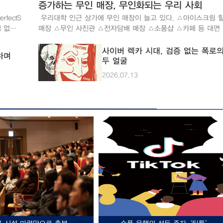
 그 계
을 맺어왔으며, 틱톡 내 K리그 관련 인기 영상을 선정하고 시
증가하는 무인 매장, 무인화되는 우리 사회
 오래
는 ‘이달의 틱톡 모먼트’를 운영 중이다. KBO 10개 구단도 202
fectS
우리대학 인근 상가에 무인 매장이 늘고 있다. △아이스크림 
시즌 유튜브 채널에 6,001건의 콘텐츠를 게시했으며, 이 중 쇼
편집 없이
매장 △무인 사진관 △전자담배 매장 △소품샵 △카페 등 대면
회하는
포맷이 좋아요 수에서 가장 높은 팬 반응을 기록했다. 팬들도 
훈 바운
비스가 일반적이었던 업종까지도 최근에는 키오스크나 출입 인
3분,
에 더 익숙해진 것이다. 팬들이 짧은 클립 형태로 경기를 소비
개발하고
시스템을 도입해 무인으로 운영하는 모습을 쉽게 찾아볼 수 있
사이버 렉카 시대, 검증 없는 폭로
났다.
흐름에 맞춰, 리그 역시 관련 콘텐츠를 직접 제작·공급하는 전
하며
사를 거
소비자들이 비대면 소비를 선호하게 되면서 사회가 빠른 속도
두 얼굴
선을 선
을 펼치고 있다. 박 교수는 “숏폼은 사람들에게 주의를 끌 수 있는
활용해
‘무인화’되고 있다. 이러한 변화는 주변 상권과 노동 시장에 큰 
2026.07.13
에 위치
중요한 방법”이라며 “흥미가 높지 않은 팬을 끌어들여 점차 팬
가 원하
향을 미치고 있다. 폭증하는 무인 매장 뉴데일리 경제와 신한
은 오르
흥미가 높은 상태로 끌어가는 마케팅 전략으로 숏폼을 활용할 
 있다.
카드 빅데이터연구소 분석 등에 따르면 전국 무인 매장 수는 1
있다.
있다”고 설명했다. 실제로 야구팬 이무영 씨는 “경기를 다 챙겨보
자로서 경
2천 개에 달한다. 삼성카드 분석 기준으로 2020년에서 2025년
 “대부
지는 않지만 득점 장면이나 하이라이트는 챙겨보는 편이다. 그
이 무인점포 가맹점 수는 4배나 증가했다. 아파트 상가의 아이
상태에서
바쁘더라도 야구에 대한 관심을 계속 유지하는 것 같다”고 말했
림 할인 매장에서 번화가의 네 컷 사진관까지, 상점가를 장악한
숏폼 콘텐츠가 팬들을 스포츠에 잡아놓는 역할을 하고 있다. ▲
발 체제
인 매장의 모습은 우리에게 낯설지 않은 풍경이다. 다양한 업종으
 않다.
경기 시간을 줄이기 위한 피치클락 제도가 도입된 MLB(출처=
과 개
로 확대되고 있다는 점도 주목할 만하다. △밀키트 매장 △제로
한 문이
일보) 피치클락, 시간 지연 규제… 규칙도 변한다 팬들의 소비
rfect
품 매장 △반려동물 물품 매장처럼 식료품 매장에서도 방문자
닌 문은
방식 변화는 콘텐츠 전략을 넘어 경기 규칙에도 영향을 미쳤다.
로 찾아주
직접 고르고 결제하는 셀프 시스템을 운영하고 있다. 무인화의
기 시간이 길수록 새로운 팬을 끌어들이기 어렵다는 판단으로, 
체인지
원인과 영향은? 우리대학 이희경 경영학전공 교수는 무인 매장
북관까
그들은 불필요하게 늘어지는 시간을 줄이는 방향으로 규칙을 
간편하게
이 증가하는 이유를 “인건비 부담이나 인력 확보의 어려움, 비
사용하고
기 시작했다. MLB는 2023시즌부터 ‘피치클락’을 도입했다. 주자
 수 있
셀프 서비스 경험에 익숙해진 소비자 등의 흐름이 맞물린 데 있
가 부담
가 없을 때 투수는 15초, 주자가 있을 때는 18초 안에 공을 던
다”고 설명했다. 또한 이 교수는 “키오스크나 AI 기반 서비스는
한다. 도입 첫해 400여 경기에서 평균 경기 시간이 이전 시즌
. 처
중한 업무나 피로의 영향을 받지 않고, 정해진 기준에 따라 비
에 그쳐
약 30분 줄었다. 2025년에는 평균 경기 시간이 2시간 36분까