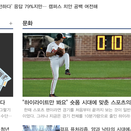
신호를 받고 출
전하다’ 응답 79%지만… 캠퍼스 치안 공백 여전해
는 건물에 상주하
을 돌고 있다. 구 사원은 “상황실에서 카드 등록, 민원, 시스템 관리
및 모니터 등 다
문화
엔 따로 인원이 
것이 현실”이라고 말했다. ▲ 작동 중인 
이 지나가고 있다. 안전한 캠퍼스가 되기 위해선? 그렇다면
학이 앞으로 더욱
2025년 유일하
상한 강석진 경상국립
퍼스 내에서 치안
요? A. 대학교 캠퍼스는 지역사회와 시설 및 공간을 공유하는 경우가
많다 보니 전반적
일 필요합니다. 
조돼야 합니다. 
스템의 무력화가 
도로 필요합니다. Q. 현재 서울과학기술대학교는 많은 공
묻다
"
캠퍼스 내 구조적
 그렇기
한때 스포츠 팬이라면 경기를 처음부터 끝까지 보는 것이 일
위해 주의해야 할 점은 무엇
 수단을
이었다. 그러나 지금은 경기 전체를 10분가량으로 줄인 하이라
지어지다 보니 
트 영상이 본편을 대신한다. 틱톡, 인스타그램 릴스, 유튜브 쇼
니다. 캠퍼스 범
문 하
서 스포츠 콘텐츠를 소비하는 팬들이 늘어나면서 스포츠 소비 
 청년
걸프 퓨처리즘, 양과 낙타의 시대에