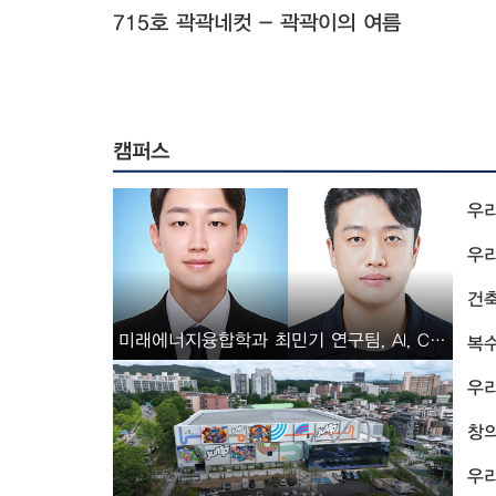
715호 곽곽네컷 - 곽곽이의 여름
캠퍼스
우리
우리
건축
미래에너지융합학과 최민기 연구팀, AI, CFD 기반 최적화 기술 개발
복수
우리
창의
우리