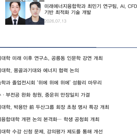
원을 만나봤다. 
미래에너지융합학과 최민기 연구팀, AI, CFD
5개의 건물을 담
기반 최적화 기술 개발
은 △별관도서관
2026.07.13
머지는 무인 경비로 운영된다. 현재 
에 구 사원은 몇 
째는 우리대학에 
물의 대부분을 담
업체, 테크노파크
기숙사 학생들이
대학 미래 이후 연구소, 공릉동 인문학 강연 개최
다. 하지만 상황
해 줄 수 없다.
대학, 몽골과기대와 에너지 협력 논의
을 때마다 당황스
들의 민원을 그대
학과 졸업전시회 ‘위에 위에 위에’ 성황리 마무리
서 24시간 근무
·부전공 완화 청원, 중운위 만장일치 가결
제는 더욱 악화한다. 두 번째는 상황실 인력 부족이다.
스의 크기는 인서
대학, 박용만 前 두산그룹 회장 초청 명사 특강 개최
있는 출입구 또한 많다. 하지만 캠퍼스를 관리 
은 주간 4명, 
융합대학 개편 논의 본격화… 학생 공청회 개최
경비 체계로 이어
24시간 개방하는 
대학 수강 신청 문제, 강의평가 제도를 통해 개선
은 순찰 인원 부