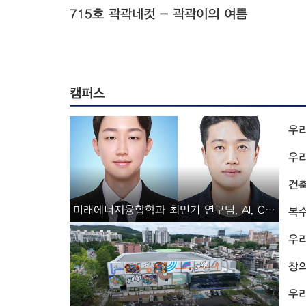
715호 곽곽네컷 - 곽곽이의 여름
캠퍼스
우리
우리
건축
미래에너지융합학과 최민기 연구팀, AI, CFD 기반 최적화 기술 개발
복수
우리
창의
우리