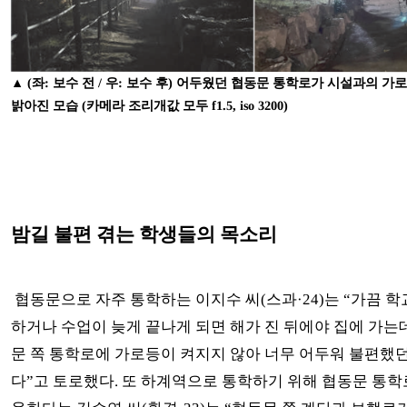
▲ (좌: 보수 전 / 우: 보수 후) 어두웠던 협동문 통학로가 시설과의 가
밝아진 모습 (카메라 조리개값 모두 f1.5, iso 3200)
밤길 불편 겪는 학생들의 목소리
협동문으로 자주 통학하는 이지수 씨(스과·24)는 “가끔 
하거나 수업이 늦게 끝나게 되면 해가 진 뒤에야 집에 가는데
문 쪽 통학로에 가로등이 켜지지 않아 너무 어두워 불편했던
다”고 토로했다. 또 하계역으로 통학하기 위해 협동문 통학