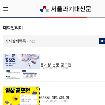
대학알리미
기사상세목록
(10건)
통계청 논문 공모전
2023.03.27
672호
658호 대학알리미
2022.04.25
658호