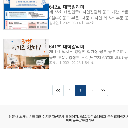
642호 대학알리미
제 56회 대한민국디자인전람회 응모 기간: 5월 
0일(수) 응모 부문: 제품 디자인 외 6개 부문 
김태연
2021.03.14
642호
없음 시상: 1등 시상금 30,000,000원 관련 사이트
ard.kidp.or.kr/ 제5회 소비자지향성 개선과제 공모전 응모 기
간: ~5월 30일(일) 응모 자격: 제한 없음 응모 
641호 대학알리미
제 1회 넥서스 경장편 작가상 공모 응모 기간: ~3월 31일(수)
응모 부문: 경장편 소설(원고지 600매 내외) 응
조유빈
2021.02.28
641호
기성 작가 제한 없음 시상: 1등 시상금 30,000
이트: https://www.campuspick.com/contest
2021년 서울동행 상반기 대학생 ...
1
서울과학기술대학교 공식홈페이지
영자신문사 홈페이지
방송국 홈페이지
신문사 소개
이메일무단수집거부