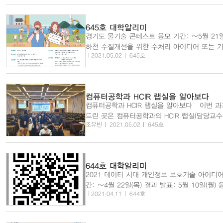
645호 대학알리미
경기도 물기술 콘테스트 응모 기간: ~5월 21일(금) 응모 부문:
하천 수질개선을 위한 수처리 아이디어 또는 
2021.05.02
645호
용으로 공공처리시설 또는 하천의 색도 저감 방
처리시설 등에 적용이 가능한 하천 수질개선 방
상금 700만원 관련 사이트: http://www.gwisc.or.kr 
력&...
컴퓨터공학과 HCIR 랩실을 알아보다
컴퓨터공학과 HCIR 랩실을 알아보다 이번 과기대 똑똑똑이 두
드린 곳은 컴퓨터공학과의 HCIR 랩실(담당교수:
조유빈
2021.05.02
645호
CIR Lab은 우리말로 설명하면 인간 중심 지
다. 이 의미에 맞게 HCIR 랩실은 인간과 상호
다양한 지능형 로봇 기술 개발을 목표로 하고 
작용이 가능한 로봇 기술...
644호 대학알리미
2021 데이터 시대 개인정보 보호기술 아이디어 공모
간: ~4월 22일(목) 결과 발표: 5월 10일(월)
2021.04.11
644호
보 보호에 관심 있는 누구나 응모 내용: 개인정
이디어 시상: 1등 시상금 200만원 관련 사이트: w
contest.com