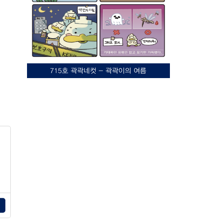
715호 곽곽네컷 - 곽곽이의 여름