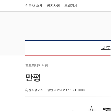
신문사 소개
공지사항
호별기사
보도
오피니언
만평
홈
만평
윤희정 기자
승인 2025.02.17 18
700호