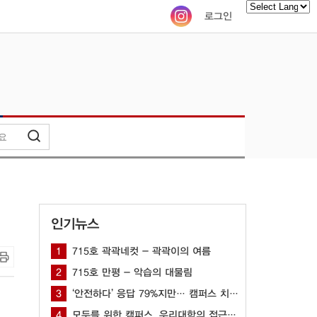
로그인
Powered by
인기뉴스
1
715호 곽곽네컷 - 곽곽이의 여름
2
715호 만평 - 악습의 대물림
3
‘안전하다’ 응답 79%지만… 캠퍼스 치안 공백 여전해
4
모두를 위한 캠퍼스, 우리대학의 접근성을 묻다